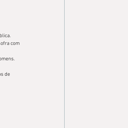
lica.
sofra com 
homens.
s de 