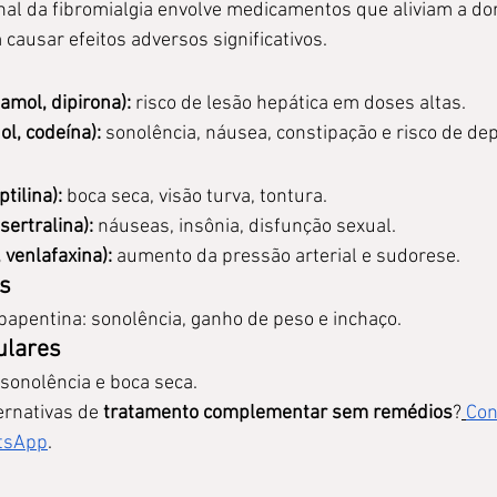
nal da fibromialgia envolve medicamentos que aliviam a do
ausar efeitos adversos significativos.
mol, dipirona):
 risco de lesão hepática em doses altas.
l, codeína):
 sonolência, náusea, constipação e risco de de
ptilina):
 boca seca, visão turva, tontura.
sertralina):
 náuseas, insônia, disfunção sexual.
 venlafaxina):
 aumento da pressão arterial e sudorese.
es
bapentina: sonolência, ganho de peso e inchaço.
ulares
 sonolência e boca seca.
rnativas de 
tratamento complementar sem remédios
?
Con
tsApp
.