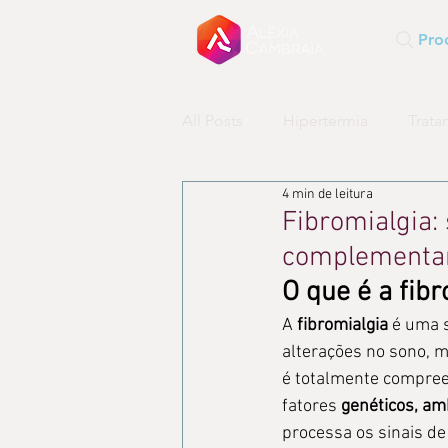
Pro
All Posts
Hipertermia
Trata
4 min de leitura
Tendências Medicina Integrativ
Fibromialgia:
complementa
O que é a fib
A 
fibromialgia
 é uma 
alterações no sono, 
é totalmente compree
fatores 
genéticos, am
processa os sinais de