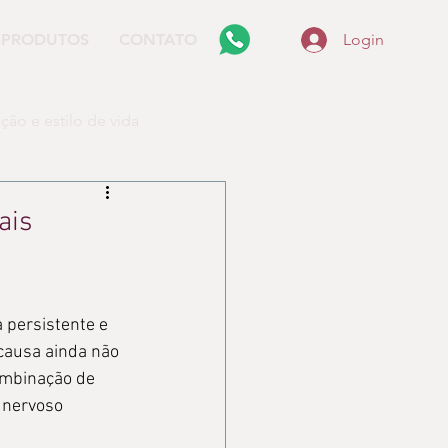
PRODUTOS
CONTATO
Login
ção e estilo de vida
liar
ais
 persistente e 
causa ainda não 
ombinação de 
 nervoso 