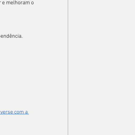
r e melhoram o 
pendência.
verse com a 