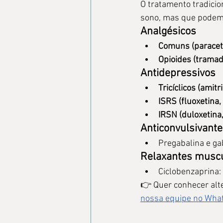
O tratamento tradicio
sono, mas que podem c
Analgésicos
Comuns (paraceta
Opioides (tramado
Antidepressivos
Tricíclicos (amitri
ISRS (fluoxetina, 
IRSN (duloxetina,
Anticonvulsivant
Pregabalina e ga
Relaxantes musc
Ciclobenzaprina:
👉 Quer conhecer alte
nossa equipe no Wha