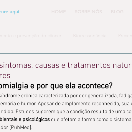
cure aqui
HOME
SOBRE NÓS
BLOG
mento e prevenção do câncer
Biorressonância
Preven
a
Conhecimento dos Experts
Destoxificação Hepatobi
 sintomas, causas e tratamentos natur
res
romialgia e por que ela acontece?
síndrome crônica caracterizada por dor generalizada, fadiga
memória e humor. Apesar de amplamente reconhecida, sua 
ndida. Estudos sugerem que a condição resulta de uma c
bientais e psicológicos
 que afetam a forma como o sistema
 dor [PubMed].