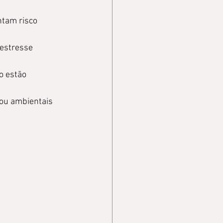
ntam risco 
 estresse 
o estão 
 ou ambientais 