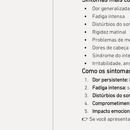
Sintomas mais c
Dor generalizada
Fadiga intensa
Distúrbios do so
Rigidez matinal
Problemas de mem
Dores de cabeça
Síndrome do intes
Irritabilidade, 
Como os sintomas 
Dor persistente:
Fadiga intensa:
 
Distúrbios do so
Comprometimento
Impacto emocion
👉 Se você apresenta