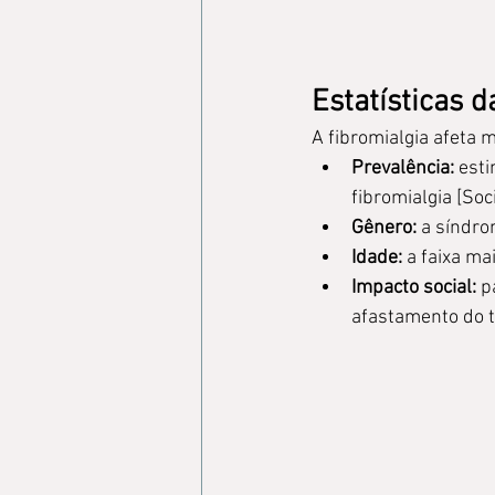
Estatísticas d
A fibromialgia afeta 
Prevalência:
 est
fibromialgia [So
Gênero:
 a síndro
Idade:
 a faixa ma
Impacto social:
 p
afastamento do t