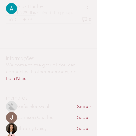
Alex Hartley
há 29 dias
·
joined the group.
0
0
Write a comment...
Informações
Welcome to the group! You can
connect with other members, ge
...
Leia Mais
membros
Gefashka Syaah
Seguir
Johnson Charles
Seguir
Bloomy Daisy
Seguir