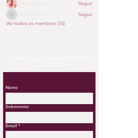
Janna Lopez
Seguir
Love Marie Yu
Seguir
Love Marie Yu
Ver todos os membros (16)
Inscreva-se para ser atualizado sobre
as novidades!
Nome
Sobrenome
Email
*