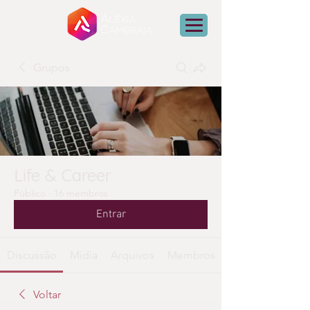
Grupos
Life & Career
Público
·
16 membros
Entrar
Discussão
Mídia
Arquivos
Membros
Voltar